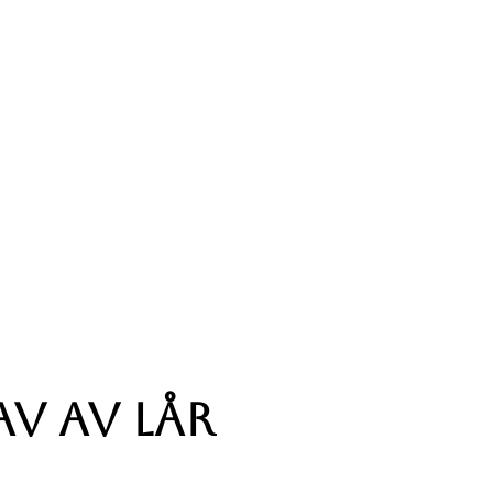
v av lår