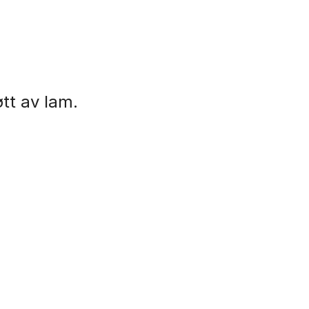
øtt av lam.