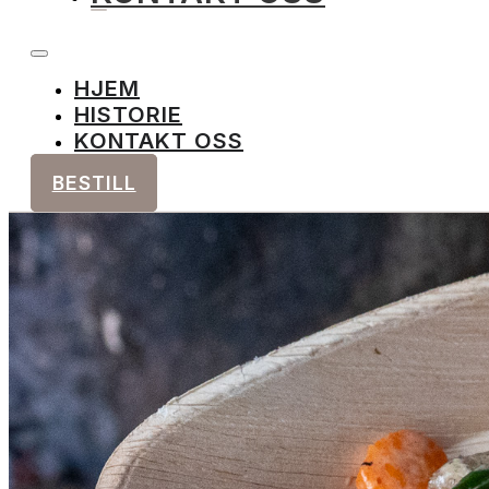
HJEM
HISTORIE
KONTAKT OSS
BESTILL