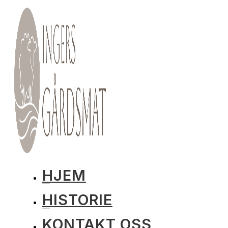
Hopp til hovedinnhold
Hopp til bunntekst
HJEM
HISTORIE
KONTAKT OSS