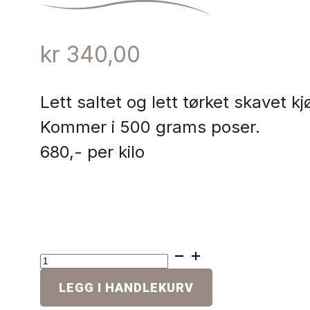
kr
340,00
Lett saltet og lett tørket skavet kj
Kommer i 500 grams poser.
680,- per kilo
Bokna
lammeskav
av
LEGG I HANDLEKURV
lår
antall